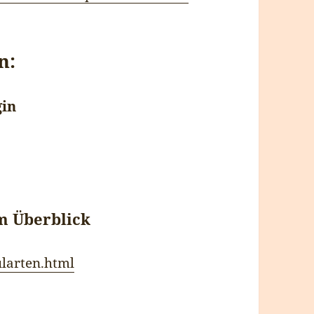
n:
gin
m Überblick
ularten.html